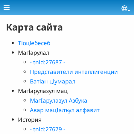
Skip to main content
Se
Карта сайта
Тlоцlебесеб
Магlарулал
- tnid:27687 -
Представители интеллигенции
Ватlан цlумарал
Магlарулазул мац
МагӀарулазул Азбука
Авар мацӀалъул алфавит
История
- tnid:27679 -