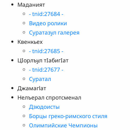
Маданият
- tnid:27684 -
Видео ролики
Суратазул галерея
Квенкьех
- tnid:27685 -
ЦӀорлъул тӀабигӀат
- tnid:27677 -
Суратал
Джамагlат
Нелъерал спротсменал
Дзюдоисты
Борцы греко-римского стиля
Олимпийские Чемпионы