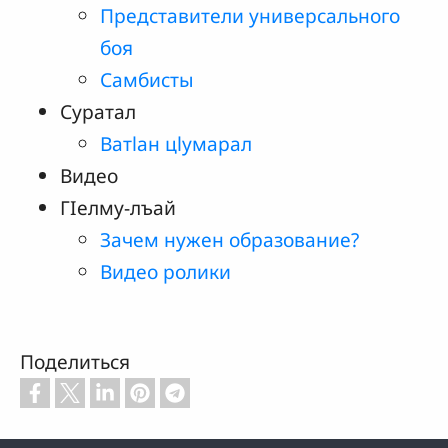
Представители универсального
боя
Самбисты
Суратал
Ватlан цlумарал
Видео
ГӀелму-лъай
Зачем нужен образование?
Видео ролики
Поделиться