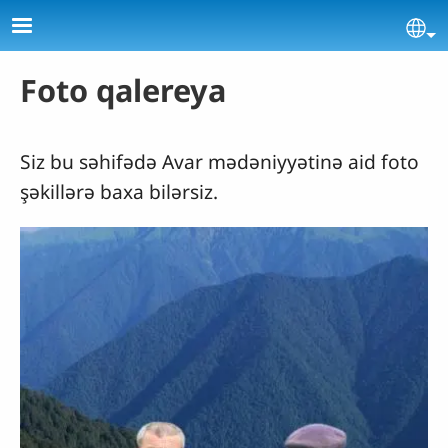
Skip to main content
Se
Foto qalereya
Siz bu səhifədə Avar mədəniyyətinə aid foto
şəkillərə baxa bilərsiz.