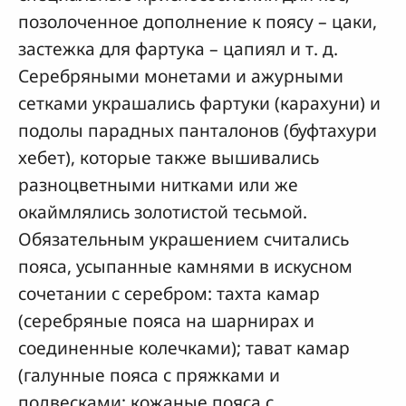
позолоченное дополнение к поясу – цаки,
застежка для фартука – цапиял и т. д.
Серебряными монетами и ажурными
сетками украшались фартуки (карахуни) и
подолы парадных панталонов (буфтахури
хебет), которые также вышивались
разноцветными нитками или же
окаймлялись золотистой тесьмой.
Обязательным украшением считались
пояса, усыпанные камнями в искусном
сочетании с серебром: тахта камар
(серебряные пояса на шарнирах и
соединенные колечками); тават камар
(галунные пояса с пряжками и
подвесками; кожаные пояса с